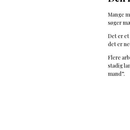
Mange mæ
søger mæn
Det er et
det er ne
Flere ar
stadig la
mand”.