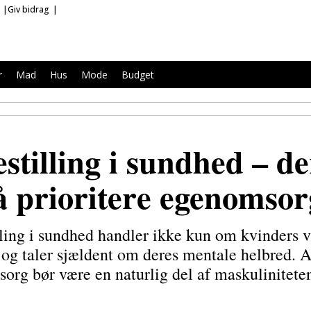
Giv bidrag
r
Mad
Hus
Mode
Budget
estilling i sundhed – 
å prioritere egenomsor
lling i sundhed handler ikke kun om kvinders v
e og taler sjældent om deres mentale helbred. A
org bør være en naturlig del af maskulinitete