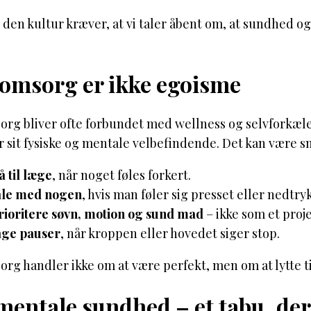
den kultur kræver, at vi taler åbent om, at sundhed o
omsorg er ikke egoisme
rg bliver ofte forbundet med wellness og selvforkælel
r sit fysiske og mentale velbefindende. Det kan være 
å til læge
, når noget føles forkert.
tale med nogen
, hvis man føler sig presset eller nedtryk
rioritere søvn, motion og sund mad
– ikke som et proj
age pauser
, når kroppen eller hovedet siger stop.
g handler ikke om at være perfekt, men om at lytte til 
entale sundhed – et tabu, der