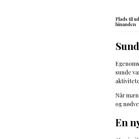
Plads til u
hinanden
Sund
Egenomsor
sunde va
aktivitet
Når mænd 
og nødven
En ny