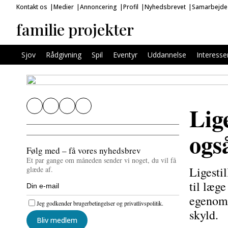
Kontakt os
Medier
Annoncering
Profil
Nyhedsbrevet
Samarbejde
familie projekter
Sjov
Rådgivning
Spil
Eventyr
Uddannelse
Interesse
Lig
ogs
Følg med – få vores nyhedsbrev
Et par gange om måneden sender vi noget, du vil få
Ligesti
glæde af.
til læg
egenoms
Jeg godkender brugerbetingelser og privatlivspolitik.
skyld.
Bliv medlem