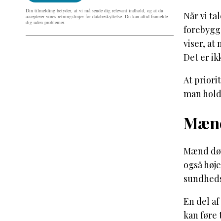
Din tilmelding betyder, at vi må sende dig relevant indhold, og at du
Når vi ta
accepterer vores retningslinjer for databeskyttelse. Du kan altid framelde
dig uden problemer.
forebygge
viser, at
Det er ik
At priori
man holde
Mænd
Mænd dør
også høj
sundheds
En del af
kan føre 