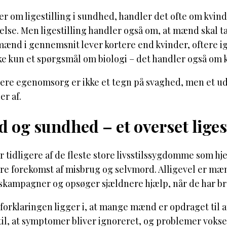
ler om ligestilling i sundhed, handler det ofte om kvin
lse. Men ligestilling handler også om, at mænd skal ta
 mænd i gennemsnit lever kortere end kvinder, oftere 
ke kun et spørgsmål om biologi – det handler også om k
tere egenomsorg er ikke et tegn på svaghed, men et udt
r af.
 og sundhed – et overset liges
 tidligere af de fleste store livsstilssygdomme som h
ere forekomst af misbrug og selvmord. Alligevel er 
kampagner og opsøger sjældnere hjælp, når de har bru
 forklaringen ligger i, at mange mænd er opdraget til 
til, at symptomer bliver ignoreret, og problemer vokser 