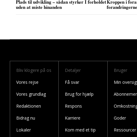
Plads til udvikling – sådan styrker I forholdet
Kroppen i for
uden at miste hinanden
forandringern
Bliv klogere på os
Detaljer
Bruger
Vores rejse
Få svar
Min oversig
Vores grundlag
Brug for hjælp
Abonnemen
Redaktionen
Respons
Omkostnin
Bidrag nu
Karriere
Goder
Lokaler
Kom med et tip
Ressourcer