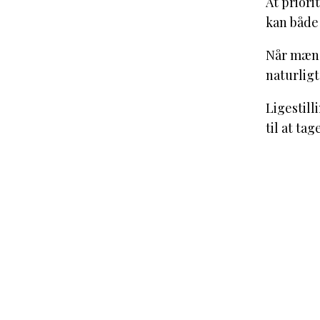
At priori
kan både
Når mænd 
naturligt
Ligestill
til at ta