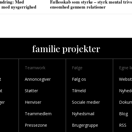
andring: Mød
Fællesskab som styrke – styrk mental triv
e med nysgerrighed
ensomhed gennem relationer
familie projekter
Teamwork
Følge
Egne l
t
Annoncegiver
Følg os
Websit
t
Støtter
Tilmeld
Nyhed
ger
Henviser
Sociale medier
Dokum
Teammedlem
Nyhedsmail
Blog
Pressezone
Brugergruppe
RSS