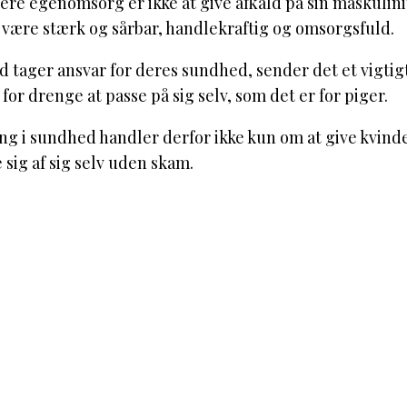
tere egenomsorg er ikke at give afkald på sin maskuli
 være stærk og sårbar, handlekraftig og omsorgsfuld.
tager ansvar for deres sundhed, sender det et vigtigt s
 for drenge at passe på sig selv, som det er for piger.
ing i sundhed handler derfor ikke kun om at give kvin
ge sig af sig selv uden skam.