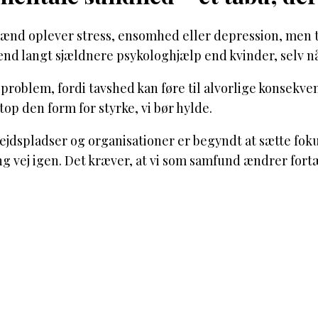
nd oplever stress, ensomhed eller depression, men ta
d langt sjældnere psykologhjælp end kvinder, selv når
 problem, fordi tavshed kan føre til alvorlige konsekv
top den form for styrke, vi bør hylde.
bejdspladser og organisationer er begyndt at sætte f
ng vej igen. Det kræver, at vi som samfund ændrer fortæ