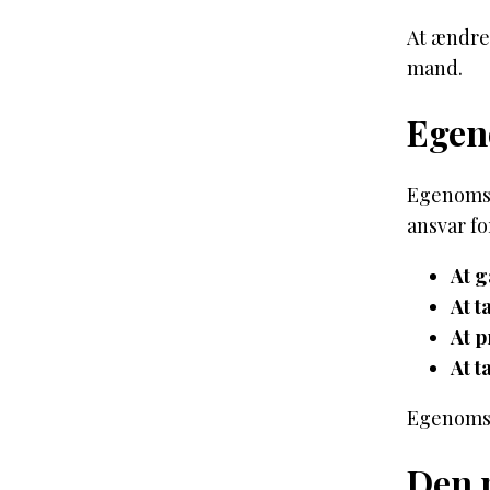
At ændre 
mand.
Egen
Egenomso
ansvar fo
At g
At 
At p
At t
Egenomsor
Den m