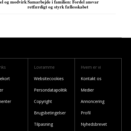
sel og modvirk
Samarbejde i familien: Fordel ansvar
retfærdigt og styrk fællesskabet
inks
Lovramme
Hvem er vi
ekort
Websitecookies
Kontakt os
er
Persondatapolitik
Medier
enter
Copyright
Annoncering
Brugsbetingelser
Profil
Tilpasning
Nyhedsbrevet