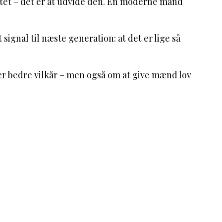
nitet – det er at udvide den. En moderne mand
ignal til næste generation: at det er lige så
der bedre vilkår – men også om at give mænd lov